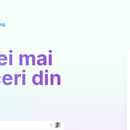
log
ei mai
eri din