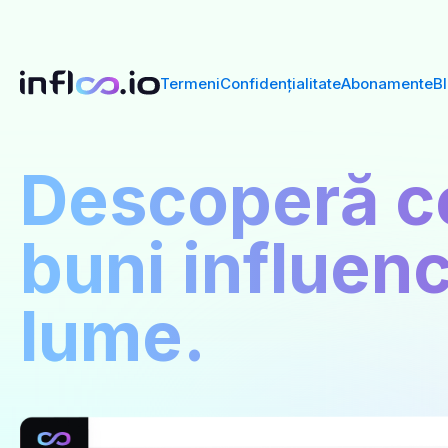
Termeni
Confidențialitate
Abonamente
B
Descoperă c
buni influenc
lume.